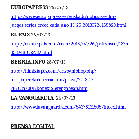
EUROPAPRESS
26/07/13
http://www.europapress.es/euskadi/noticia-sector-
juegos-serios-crece-cada-ano-15-25-20130726155823.html
EL PAIS
26/07/13
http://ccaa.elpais.com/ccaa/2013/07/26/paisvasco/1374
853948_053932.html
BERRIA.INFO
28/07/13
http://illmixtapes.com/crispyhiphop.php?
url=paperekoa.berria.info/plaza/2013-07-
28/034/001/konexio_etengabean.htm
LA VANGUARDIA
26/07/13
http://www.lavanguardia.com/54378131505/index.html
PRENSA DIGITAL