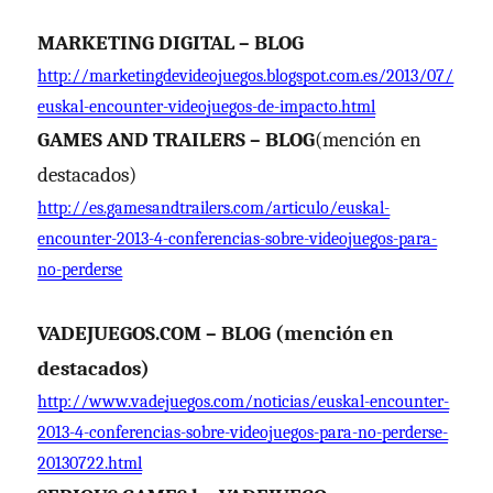
MARKETING DIGITAL – BLOG
http://marketingdevideojuegos.blogspot.com.es/2013/07/
euskal-encounter-videojuegos-de-impacto.html
GAMES AND TRAILERS – BLOG
(mención en
destacados)
http://es.gamesandtrailers.com/articulo/euskal-
encounter-2013-4-conferencias-sobre-videojuegos-para-
no-perderse
VADEJUEGOS.COM – BLOG
(mención en
destacados)
http://www.vadejuegos.com/noticias/euskal-encounter-
2013-4-conferencias-sobre-videojuegos-para-no-perderse-
20130722.html