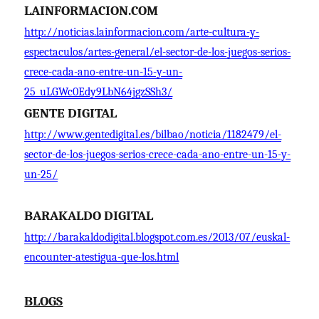
LAINFORMACION.COM
http://noticias.lainformacion.com/arte-cultura-y-
espectaculos/artes-general/el-sector-de-los-juegos-serios-
crece-cada-ano-entre-un-15-y-un-
25_uLGWc0Edy9LbN64jgzSSh3/
GENTE DIGITAL
http://www.gentedigital.es/bilbao/noticia/1182479/el-
sector-de-los-juegos-serios-crece-cada-ano-entre-un-15-y-
un-25/
BARAKALDO DIGITAL
http://barakaldodigital.blogspot.com.es/2013/07/euskal-
encounter-atestigua-que-los.html
BLOGS