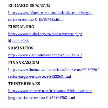
ELDIARIO.ES
26/07/13
http://www.eldiario.es/norte/euskadi/sector-juegos-
serios-crece-ano_0_157834685.html
EUSKAL.ORG
http://www.euskal.org/es/media/prensa.php?
id_notas=146
20 MINUTOS
http://www.20minutos.es/noticia/1881936/0/
FINANZAS.COM
http://www.finanzas.com/noticias/empresas/20130726/
sector-juegos-serios-crece-2422263.html
TEINTERESA.ES
http://www.teinteresa.es/pais-vasco/bizkaia/sector-
juegos-serios-crece-ano_0_962904953.html